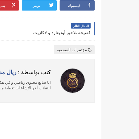
فيسبوك
تويتر
بنت
المقال التالي
فضيحة تلاحق أوديغارد و لاكازيت
مؤتمرات الصحفية
كتب بواسطة :
ريال مد
انا صانع محتوى رياضي و في هذه
انتقلات آخر الإشاعات تغطية مبا