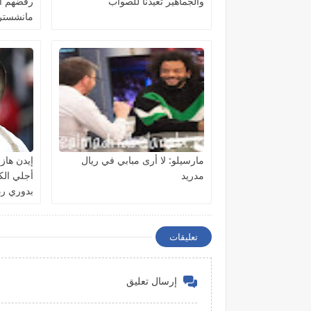
والجماهير تعيدنا للصواب
رفضهم الت
مانشستر
مارسيلو: لا أرى مبابي في ريال
‏إيدن هاز
مدريد
أجلي الك
بدوري رد
تعليقات
إرسال تعليق