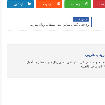
رست
واتساب
ريدايت
لينكدين
المقال السابق
رد فعل كليان مبابي بعد انسحاب ريال مدريد
ريد بالعربي
 المدونة نختص في أخبار نادي القرن ريال مدريد ننشر هنا أخبار
ريات مرحبا بالجميع