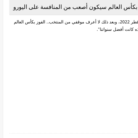
 بكأس العالم سيكون أصعب من المنافسة على اليورو
وأتم: "المنتخب؟ سأحاول أن أكون بخير حتى مونديال قطر 2022، وبعد ذلك لا أعرف موقفي من المنتخب.. الفوز بكأس العالم
ه كانت أفضل سنواتنا".