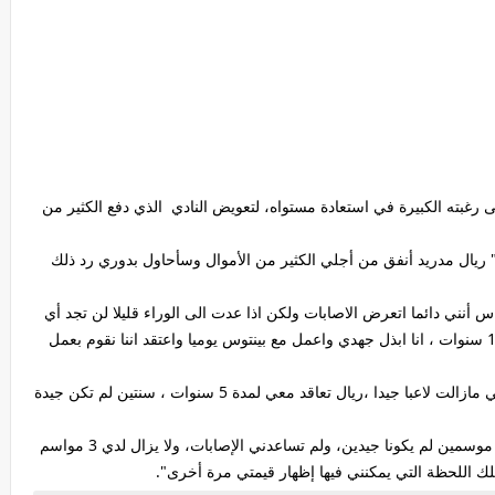
ى رغبته الكبيرة في استعادة مستواه، لتعويض النادي الذي دفع الكثير من
 حوار مع صحيفة "HLN" البلجيكية: " ريال مدريد أنفق من أجلي الكثير من الأموال وسأحاول بدوري رد ذلك
 أنني دائما اتعرض الاصابات ولكن اذا عدت الى الوراء قليلا لن تجد أي
لاعب قد لعب العديد من المباريات كما فعلت أنا منذ 10 سنوات ، انا ابذل جهدي واعمل مع بينتوس يوميا واعتقد اننا نقوم بعمل
و انا انتظر تلك اللحظة التي سوف اثبت فيها للعالم انني مازالت لاعبا جيدا ،ريال تعاقد معي لمدة 5 سنوات ، سنتين لم تكن جيدة
وقال "لقد وقعت لمدة 5 مواسم مع ريال مدريد، وأول موسمين لم يكونا جيدين، ولم تساعدني الإصابات، ولا يزال لدي 3 مواسم
تلك اللحظة التي يمكنني فيها إظهار قيمتي مرة أخرى".