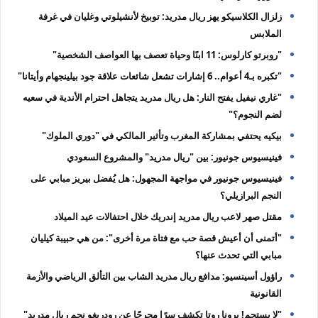
زلزال الكلاسيكو يهز ريال مدريد: توبيخ لأنشيلوتي وغليان في غرفة
الملابس
"روبرتو كارلوس: 11 ابنًا وحياة تعصف بها العواصف الشخصية"
"تكبره بـ4 أعوام.. 6 إشارات تشعل شائعات علاقة جود بيلينجهام وأيتانا"
"غاري نيفيل يفتح النار: هل ريال مدريد يتجاهل احترام الأندية في سعيه
لضم النجوم؟"
بيكيه يحتفي بمشاركة المغرب وتأثير المالكي في "دوري الملوك"
فينيسيوس جونيور: بين "ريال مدريد" والمشروع السعودي
فينيسيوس جونيور في مواجهة المجهول: هل يُفضل بيريز مبابي على
النجم البرازيلي؟
مقتل صهر لاعب ريال مدريد إندريك خلال احتفالات عيد الميلاد
"أتمنى أن أعيش قصة حب مع فتاة مرة أخرى": من هي حبيبة كيليان
مبابي التي تحدث عنها؟
راؤول أسينسيو: مدافع ريال مدريد الشاب بين التألق الرياضي والأزمة
القانونية
"لا يستحم! برونا روتا تكشف سرًا محرجًا عن رودريغو نجم ريال مدريد"