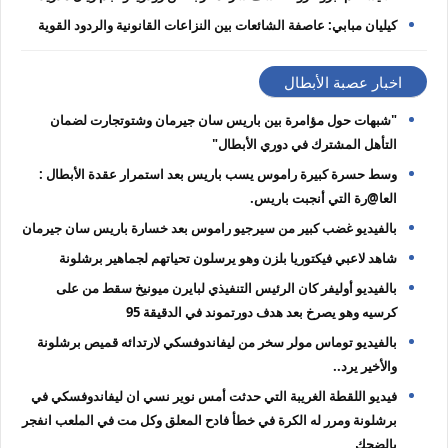
كيليان مبابي: عاصفة الشائعات بين النزاعات القانونية والردود القوية
اخبار عصبة الأبطال
"شبهات حول مؤامرة بين باريس سان جيرمان وشتوتجارت لضمان
التأهل المشترك في دوري الأبطال"
وسط حسرة كبيرة راموس يسب باريس بعد استمرار عقدة الأبطال :
العا@رة التي أنجبت باريس.
بالفيديو غضب كبير من سيرجيو راموس بعد خسارة باريس سان جيرمان
شاهد لاعبي فيكتوريا بلزن وهو يرسلون تحياتهم لجماهير برشلونة
بالفيديو ‏أوليفر كان الرئيس التنفيذي لبايرن ميونيخ سقط من على
كرسيه وهو يصرخ بعد هدف دورتموند في الدقيقة 95
بالفيديو توماس مولر سخر من ليفاندوفسكي لارتدائه قميص برشلونة
والأخير يرد..
فيديو اللقطة الغريبة التي حدثت أمس ‏نوير نسي ان ليفاندوفسكي في
برشلونة ومرر له الكرة في خطأ فادح المعلق وكل مت في الملعب انفجر
بالضحك