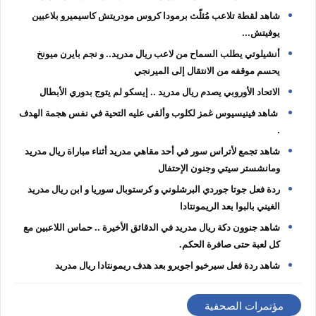
شاهد لقطة تلاعب مُثلّث برمودا كروس مودريتش كاسيميرو بلاعبين
يوفيتش...
أنشيلوتي يطلب السماح من لاعب ريال مدريد.. و نجم بايرن ميونخ
يحسم موقفه من الانتقال إلى الميرنجي
الاتحاد الأوروبي يصدم ريال مدريد .. إيسكو لم يتوج بدوري الأبطال
‏ شاهد فينيسيوس غمز لكلوب وألقى عليه التحية في نفس هجمة الهدف
.
شاهد تجمع لأتراس سور في أحد مقاهي مدريد أثناء مباراة ريال مدريد
ومانشستر سيتي وجنون الإحتفال
ردة فعل جوتا جوردي البرشلوني و كرستوبال سوريا و ابن ريال مدريد
الغيني بالبوا بعد الريمونتادا
‏شاهد جنوون دكة ريال مدريد في الدقائق الأخيرة .. حماس اللاعبين مع
كل لعبة حتى صافرة الحكم.
شاهد ردة فعل سيرخيو اجويرو بعد هدف ريمونتادا ريال مدريد
مؤتمرات الصحفية