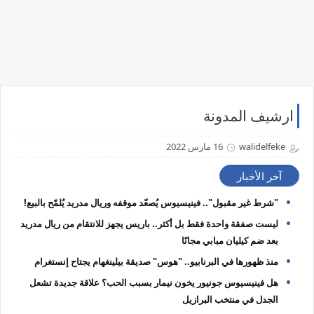
ارشيف المدونة
walidelfeke
16 مارس 2022
آخر الأخبار
"شرط غير مقبول".. فينيسيوس يُصعّد موقفه وريال مدريد يُلمّح بالبيع!
ليست صفقة واحدة فقط بل أكثر.. باريس يجهز للانتقام من ريال مدريد
بعد ضم كيليان مبابي مجانًا
منذ ظهورها في البرنابيو.. "هوس" صديقة بيلينغهام يجتاح إنستغرام
هل فينيسيوس جونيور يخون نيمار بسبب الحب؟ علاقة جديدة تشعل
الجدل في منتخب البرازيل