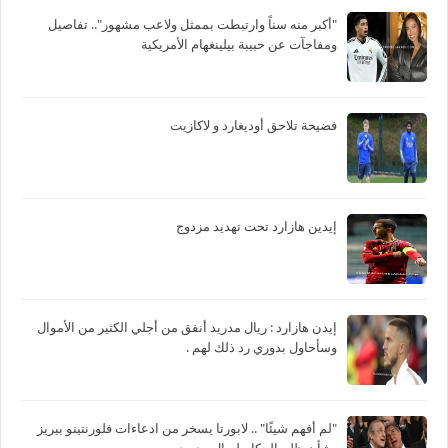
"أكبر منه سناً وارتبطت بممثل ولاعب مشهور".. تفاصيل
ومفاجآت عن حبيبة بيلينغهام الأمريكية
فضيحة تلاحق أوديغارد و لاكازيت
إيدين هازارد تحت تهديد مزدوج
‏إيدن هازارد : ريال مدريد أنفق من أجلي الكثير من الأموال
وسأحاول بدوري رد ذلك لهم .
"لم أفهم شيئًا" .. لابورتا يسخر من ادعاءات فلورنتينو بيريز