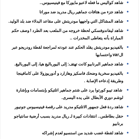
شاهد كواليس ما فعله لاعبو مايوركا مع فينيسيوس..
شاهد جزء من هتافات جماهير ريال مدريد ضد موراتا
شاهد المشاكل التي واجهها مودريتش على مقاعد البدلاء ضد بلد الوليد.
شاهد ‏ليفاندوفسكي لحظة خروجه من الملعب بعد الطرد ! وصف حكم
المباراة بأنه يتعاطى المخدرات ..
بالفيديو مودريتش يقلد الحكم عند عودته لمراجعة لقطة رودريجو عبر
الvar واحتسابها
شاهد جماهير البرنابيو كانت تهتف: إلى اليورباليغ هيا، إلى اليورباليغ.
بالفيديو سخرية وضحك فاسكيز وهازارد و أدوريوزولا على كامافينجا
وطريقة إدعاءه الإصابة .
‏ شاهد تيبو كورتوا يرد على شتم جماهير اتلتيكو بإبتسامات وبإشارة
لوشم دوري الأبطال على يده اليسرى.
شاهد ردة فعل جمهور الاتلتيكو مدريد على رقصة فينيسيوس جونيور
حقل بطاطس.. انتقادات كبيرة لـ ريال مدريد بسبب أرضية سانتياجو
برنابيو
شاهد لقطة غضب شديد من ‏اسنسيو لعدم إشراكه