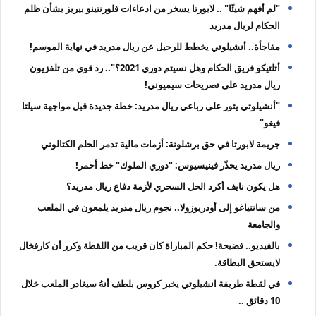
"لم أفهم شيئًا" .. لابورتا يسخر من ادعاءات فلورنتينو بيريز بشأن ظلم
الحكام لريال مدريد
مفاجأة.. أنشيلوتي يخطط للرحيل عن ريال مدريد في نهاية الموسم!
أتلتيكو فريق الحكام وهل نسيتم دوري 2021؟".. رد قوي من تلفزيون
ريال مدريد على تصريحات سيميوني!
"أنشيلوتي يثور على رباعي ريال مدريد: خطة جديدة قبل مواجهة سيلتا
فيغو"
جريمة لابورتا في حق برشلونة: أزمات مالية تدمر الحلم الكتالوني
ريال مدريد يحذّر فينيسيوس: "دوري الملوك" خط أحمر!
هل يكون نايف أكرد الحل السحري لأزمة دفاع ريال مدريد؟
من سانتياغو إلى أودريوزولا.. نجوم ريال مدريد يلمعون في الملعب
والجامعة
بالفيديو.. فضيحة! حكم المباراة كان قريب من اللقطة وكرر أن كارفخال
لايستحق البطاقة.
في لقطة طريفة انشيلوتي يخبر كروس بلطف أنهُ سيغادر الملعب خلال
10 دقائق ..