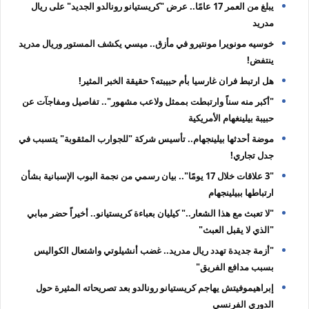
يبلغ من العمر 17 عامًا.. عرض "كريستيانو رونالدو الجديد" على ريال
مدريد
خوسيه مونويرا مونتيرو في مأزق.. ميسي يكشف المستور وريال مدريد
ينتفض!
هل ارتبط فران غارسيا بأم حبيبته؟ حقيقة الخبر المثير!
"أكبر منه سناً وارتبطت بممثل ولاعب مشهور".. تفاصيل ومفاجآت عن
حبيبة بيلينغهام الأمريكية
موضة أحدثها بيلينجهام.. تأسيس شركة "للجوارب المثقوبة" يتسبب في
جدل تجاري!
"3 علاقات خلال 17 يومًا".. بيان رسمي من نجمة البوب الإسبانية بشأن
ارتباطها ببيلينجهام
"لا تعبث مع هذا الشعار.." كيليان بعباءة كريستيانو.. أخيراً حضر مبابي
"الذي لا يقبل العبث"
"أزمة جديدة تهدد ريال مدريد.. غضب أنشيلوتي واشتعال الكواليس
بسبب مدافع الفريق"
إبراهيموفيتش يهاجم كريستيانو رونالدو بعد تصريحاته المثيرة حول
الدوري الفرنسي