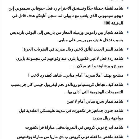
شاهد لقطة جميلة جدًا وتستحق الاحترام رد فعل جيوفاني سيميوني إبن
دييجو سيميوني الذي يلعب مع نابولي لما سجل أتليتكو هدف قاتل في
الدقيقة 100
شاهد شجار بين راموس وزميله المعار من باريس إلى اليوفي باريديس
بسبب تدخل عنيف من بريمر على مبابي
شاهد السر الجديد لتألق لاعبي ريال مدريد في الضربات الحرة!
شاهد ردة فعل لاعبي فكتوريا بلزن عند وقوعهم في مجموعة بايرن
ميونخ و برشلونة و انتر ميلان . ..
مشجع يهتف "هلا مدريد" أمام مبابي.. شاهد كيف رد لاعب !
شاهد كيف تجاهل كريستيانو رونالدو نجم ليفربول جيمي كاراجر بسبب
التصريحات الهجومية التي أدلى بها ..
شاهد نيمار يحرج مبابي أمام لاعبين
شاهد جنون جماهير فرانكفورت في مدينة هلينسكي الفلندية قبل
مواجهة ريال مدريد
شاهد ابداع توني كروس في التدريبات⁦⁦ قبل مباراة فرانكفورت
شاهد ملخص ما فعله توني كروس ب دي ماريا من مباراة يوفنتوس