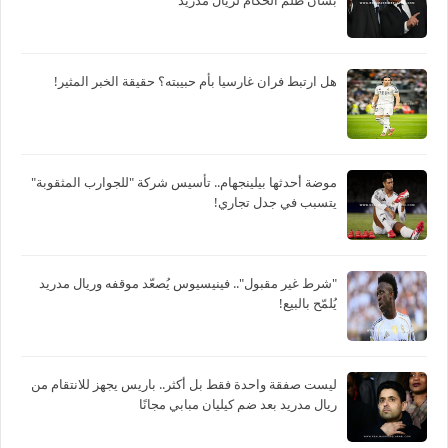
بشأن ظلم الحكام لريال مدريد
هل ارتبط فران غارسيا بأم حبيبته؟ حقيقة الخبر المثير!
موضة أحدثها بيلينجهام.. تأسيس شركة "للجوارب المثقوبة"
يتسبب في جدل تجاري!
"شرط غير مقبول".. فينيسيوس يُصعّد موقفه وريال مدريد
يُلمّح بالبيع!
ليست صفقة واحدة فقط بل أكثر.. باريس يجهز للانتقام من
ريال مدريد بعد ضم كيليان مبابي مجانًا