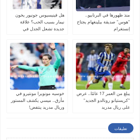
منذ ظهورها في البرنابيو..
هل فينيسيوس جونيور يخون
"هوس" صديقة بيلينغهام يجتاح
نيمار بسبب الحب؟ علاقة
إنستغرام
جديدة تشعل الجدل في
منتخب البرازيل
يبلغ من العمر 17 عامًا.. عرض
خوسيه مونويرا مونتيرو في
"كريستيانو رونالدو الجديد"
مأزق.. ميسي يكشف المستور
على ريال مدريد
وريال مدريد ينتفض!
تعليقات