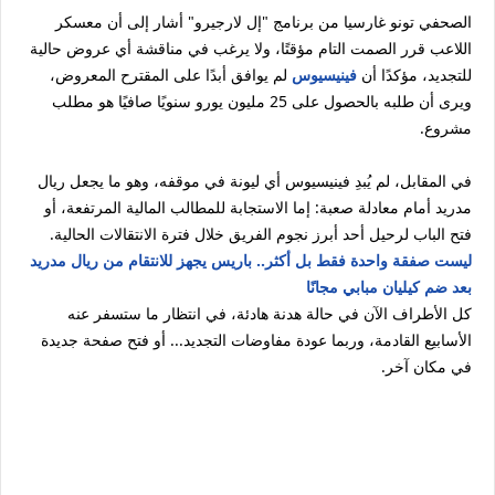
الصحفي تونو غارسيا من برنامج "إل لارجيرو" أشار إلى أن معسكر
اللاعب قرر الصمت التام مؤقتًا، ولا يرغب في مناقشة أي عروض حالية
للتجديد، مؤكدًا أن
فينيسيوس
لم يوافق أبدًا على المقترح المعروض،
ويرى أن طلبه بالحصول على 25 مليون يورو سنويًا صافيًا هو مطلب
مشروع.
في المقابل، لم يُبدِ فينيسيوس أي ليونة في موقفه، وهو ما يجعل ريال
مدريد أمام معادلة صعبة: إما الاستجابة للمطالب المالية المرتفعة، أو
فتح الباب لرحيل أحد أبرز نجوم الفريق خلال فترة الانتقالات الحالية.
ليست صفقة واحدة فقط بل أكثر.. باريس يجهز للانتقام من ريال مدريد
بعد ضم كيليان مبابي مجانًا
كل الأطراف الآن في حالة هدنة هادئة، في انتظار ما ستسفر عنه
الأسابيع القادمة، وربما عودة مفاوضات التجديد... أو فتح صفحة جديدة
في مكان آخر.