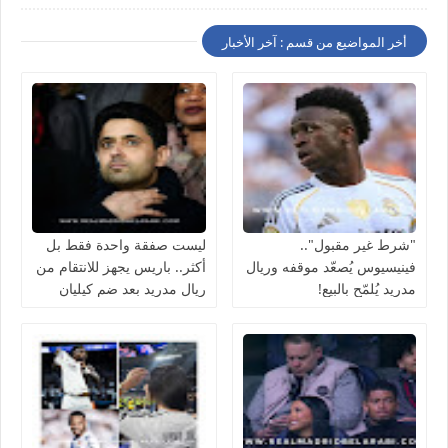
أخر المواضيع من قسم : آخر الأخبار
"شرط غير مقبول"..
ليست صفقة واحدة فقط بل
فينيسيوس يُصعّد موقفه وريال
أكثر.. باريس يجهز للانتقام من
مدريد يُلمّح بالبيع!
ريال مدريد بعد ضم كيليان
مبابي مجانًا