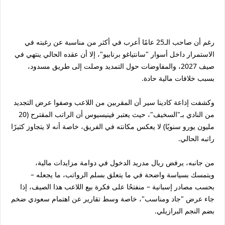
رغم أن صاحب الـ25 عامًا أعرب في أكثر من مناسبة عن رغبته في
الاستمرار داخل أسوار "سانتياغو برنابيو"، إلا أن عقده الحالي ينتهي في
صيف 2027، والمفاوضات حول التمديد وصلت إلى طريق مسدود،
بسبب خلافات مالية حادة.
وكشفت إذاعة كادينا سير أن المقربين من اللاعب وصفوا عرض التجديد
من النادي بـ"السخيف"، حيث يعتبر فينيسيوس أن الراتب المقترح (20
مليون يورو سنويًا) لا يعكس مكانته في الفريق، خاصة أنه لا يتجاوز كثيرًا
راتبه الحالي.
من جانبه، يرفض ريال مدريد الدخول في دوامة مزايدات مالية،
ويتمسك بسياسة واضحة في ما يتعلق بسلم الرواتب، ما يجعله –
بحسب مصادر إسبانية – منفتحًا على فكرة بيع اللاعب هذا الصيف، إذا
جاء عرض "جاد ومناسب"، خاصة وسط تقارير عن اهتمام سعودي ضخم
بضم النجم البرازيلي.