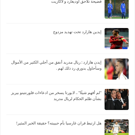
فضيحة تلاحق أوديغارد و لاكازيت
إيدين هازارد تحت تهديد مزدوج
‏إيدن هازارد : ريال مدريد أنفق من أجلي الكثير من الأموال
وسأحاول بدوري رد ذلك لهم .
"لم أفهم شيئًا" .. لابورتا يسخر من ادعاءات فلورنتينو بيريز
بشأن ظلم الحكام لريال مدريد
هل ارتبط فران غارسيا بأم حبيبته؟ حقيقة الخبر المثير!