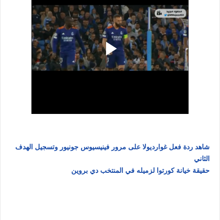
شاهد ردة فعل غوارديولا على مرور فينيسيوس جونيور وتسجيل الهدف
الثاني
حقيقة خيانة كورتوا لزميله في المنتخب دي بروين