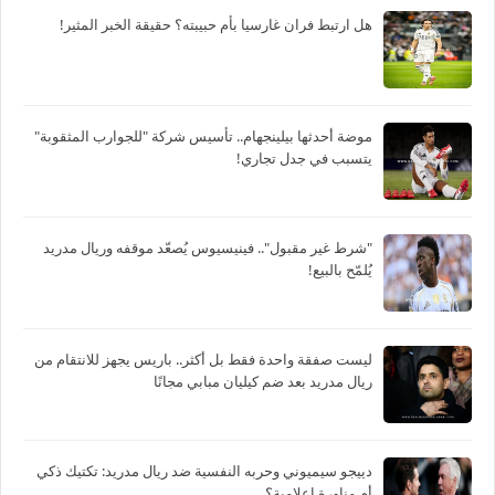
هل ارتبط فران غارسيا بأم حبيبته؟ حقيقة الخبر المثير!
موضة أحدثها بيلينجهام.. تأسيس شركة "للجوارب المثقوبة"
يتسبب في جدل تجاري!
"شرط غير مقبول".. فينيسيوس يُصعّد موقفه وريال مدريد
يُلمّح بالبيع!
ليست صفقة واحدة فقط بل أكثر.. باريس يجهز للانتقام من
ريال مدريد بعد ضم كيليان مبابي مجانًا
دييجو سيميوني وحربه النفسية ضد ريال مدريد: تكتيك ذكي
أم مناورة إعلامية؟