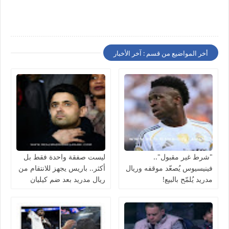
أخر المواضيع من قسم : آخر الأخبار
"شرط غير مقبول"..
ليست صفقة واحدة فقط بل
فينيسيوس يُصعّد موقفه وريال
أكثر.. باريس يجهز للانتقام من
مدريد يُلمّح بالبيع!
ريال مدريد بعد ضم كيليان
مبابي مجانًا