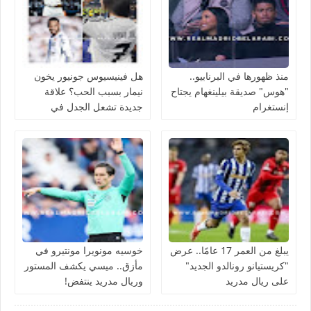
منذ ظهورها في البرنابيو..
هل فينيسيوس جونيور يخون
"هوس" صديقة بيلينغهام يجتاح
نيمار بسبب الحب؟ علاقة
إنستغرام
جديدة تشعل الجدل في
منتخب البرازيل
يبلغ من العمر 17 عامًا.. عرض
خوسيه مونويرا مونتيرو في
"كريستيانو رونالدو الجديد"
مأزق.. ميسي يكشف المستور
على ريال مدريد
وريال مدريد ينتفض!