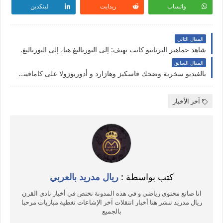
واتساب
ريدايت
لينكدين
المقال التالي
شاهد جماهير البرنابيو كانت تهتف: إلى اليورباليغ هيا، إلى اليورباليغ.
المقال السابق
بالفيديو سخرية وضحك فاسكيز وهازارد و أدوريوزولا على كامافينجا وطريقة إدعاءه الإصابة .
آخر الأخبار
كتب بواسطة :
ريال مدريد بالعربي
انا صانع محتوى رياضي و في هذه المدونة نختص في أخبار نادي القرن
ريال مدريد ننشر هنا أخبار انتقلات آخر الإشاعات تغطية مباريات مرحبا
بالجميع