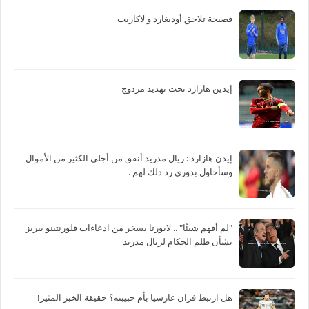
فضيحة تلاحق أوديغارد و لاكازيت
إيدين هازارد تحت تهديد مزدوج
‏إيدن هازارد : ريال مدريد أنفق من أجلي الكثير من الأموال
وسأحاول بدوري رد ذلك لهم .
"لم أفهم شيئًا" .. لابورتا يسخر من ادعاءات فلورنتينو بيريز
بشأن ظلم الحكام لريال مدريد
هل ارتبط فران غارسيا بأم حبيبته؟ حقيقة الخبر المثير!