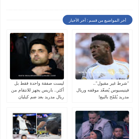
أخر المواضيع من قسم : آخر الأخبار
"شرط غير مقبول"..
ليست صفقة واحدة فقط بل
فينيسيوس يُصعّد موقفه وريال
أكثر.. باريس يجهز للانتقام من
مدريد يُلمّح بالبيع!
ريال مدريد بعد ضم كيليان
مبابي مجانًا