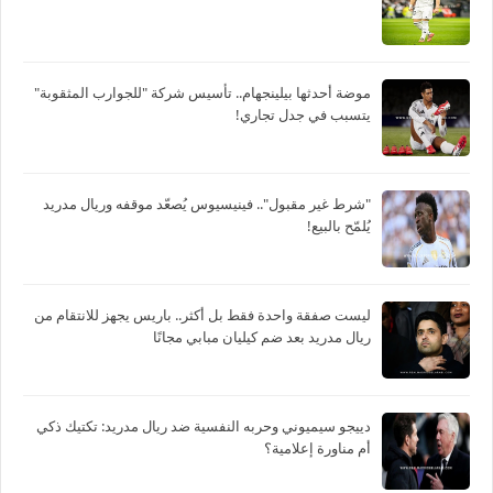
موضة أحدثها بيلينجهام.. تأسيس شركة "للجوارب المثقوبة"
يتسبب في جدل تجاري!
"شرط غير مقبول".. فينيسيوس يُصعّد موقفه وريال مدريد
يُلمّح بالبيع!
ليست صفقة واحدة فقط بل أكثر.. باريس يجهز للانتقام من
ريال مدريد بعد ضم كيليان مبابي مجانًا
دييجو سيميوني وحربه النفسية ضد ريال مدريد: تكتيك ذكي
أم مناورة إعلامية؟