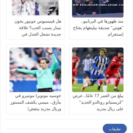
منذ ظهورها في البرنابيو..
هل فينيسيوس جونيور يخون
"هوس" صديقة بيلينغهام يجتاح
نيمار بسبب الحب؟ علاقة
إنستغرام
جديدة تشعل الجدل في
منتخب البرازيل
يبلغ من العمر 17 عامًا.. عرض
خوسيه مونويرا مونتيرو في
"كريستيانو رونالدو الجديد"
مأزق.. ميسي يكشف المستور
على ريال مدريد
وريال مدريد ينتفض!
تعليقات