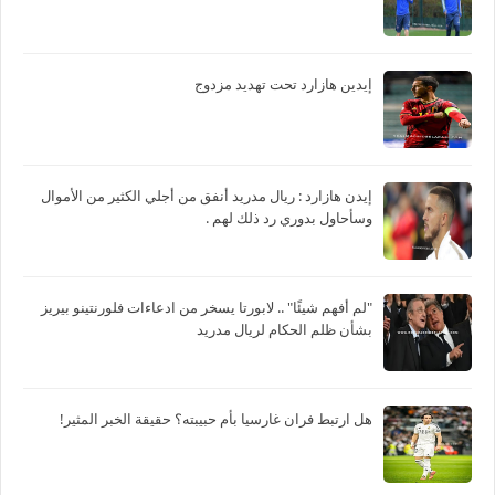
إيدين هازارد تحت تهديد مزدوج
‏إيدن هازارد : ريال مدريد أنفق من أجلي الكثير من الأموال
وسأحاول بدوري رد ذلك لهم .
"لم أفهم شيئًا" .. لابورتا يسخر من ادعاءات فلورنتينو بيريز
بشأن ظلم الحكام لريال مدريد
هل ارتبط فران غارسيا بأم حبيبته؟ حقيقة الخبر المثير!