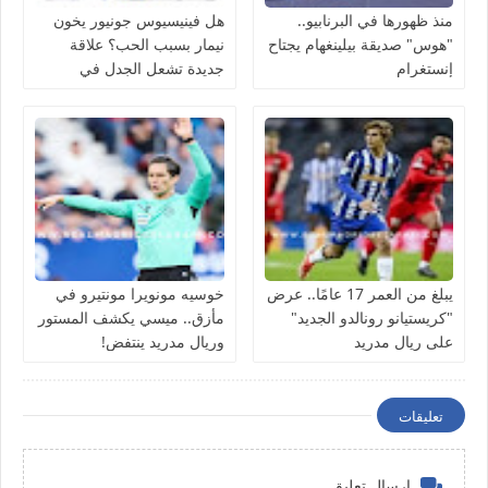
منذ ظهورها في البرنابيو..
هل فينيسيوس جونيور يخون
"هوس" صديقة بيلينغهام يجتاح
نيمار بسبب الحب؟ علاقة
إنستغرام
جديدة تشعل الجدل في
منتخب البرازيل
يبلغ من العمر 17 عامًا.. عرض
خوسيه مونويرا مونتيرو في
"كريستيانو رونالدو الجديد"
مأزق.. ميسي يكشف المستور
على ريال مدريد
وريال مدريد ينتفض!
تعليقات
إرسال تعليق