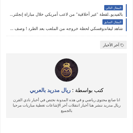
المقال التالي
بالفيديو..لقطة "غير أخلاقية" من لاعب أمريكي خلال مباراة إنجلترا لاعب منتخب امريكا يمسح يديه في المصور
المقال السابق
شاهد ‏ليفاندوفسكي لحظة خروجه من الملعب بعد الطرد ! وصف حكم المباراة بأنه يتعاطى المخدرات ..
آخر الأخبار
كتب بواسطة :
ريال مدريد بالعربي
انا صانع محتوى رياضي و في هذه المدونة نختص في أخبار نادي القرن
ريال مدريد ننشر هنا أخبار انتقلات آخر الإشاعات تغطية مباريات مرحبا
بالجميع