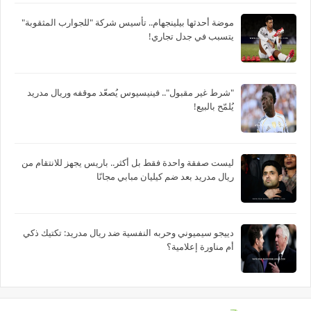
موضة أحدثها بيلينجهام.. تأسيس شركة "للجوارب المثقوبة"
يتسبب في جدل تجاري!
"شرط غير مقبول".. فينيسيوس يُصعّد موقفه وريال مدريد
يُلمّح بالبيع!
ليست صفقة واحدة فقط بل أكثر.. باريس يجهز للانتقام من
ريال مدريد بعد ضم كيليان مبابي مجانًا
دييجو سيميوني وحربه النفسية ضد ريال مدريد: تكتيك ذكي
أم مناورة إعلامية؟