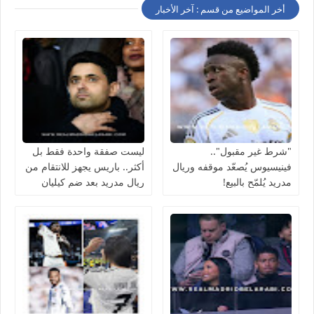
أخر المواضيع من قسم : آخر الأخبار
"شرط غير مقبول"..
ليست صفقة واحدة فقط بل
فينيسيوس يُصعّد موقفه وريال
أكثر.. باريس يجهز للانتقام من
مدريد يُلمّح بالبيع!
ريال مدريد بعد ضم كيليان
مبابي مجانًا