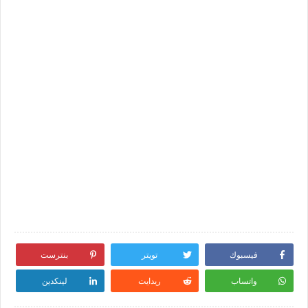
فيسبوك
تويتر
بنترست
واتساب
ريدايت
لينكدين