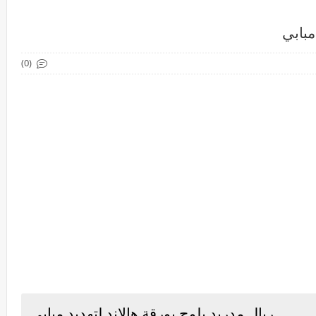
مبابي
(0)
ريال مدريد يلوح بورقة هالاند لتهديد مبابي