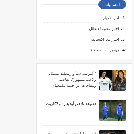
التسميات
آخر الأخبار
اخبار عصبة الأبطال
اخبار ليغا الاسبانية
مؤتمرات الصحفية
"أكبر منه سناً وارتبطت بممثل
ولاعب مشهور".. تفاصيل
ومفاجآت عن حبيبة بيلينغهام
الأمريكية
فضيحة تلاحق أوديغارد و لاكازيت
إيدين هازارد تحت تهديد مزدوج