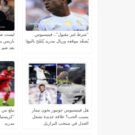
"شرط غير مقبول".. فينيسيوس
ليست صفق
يُصعّد موقفه وريال مدريد يُلمّح بالبيع!
باريس يج
بعد ضم كي
هل فينيسيوس جونيور يخون نيمار
بسبب الحب؟ علاقة جديدة تشعل
"كريستيان
الجدل في منتخب البرازيل
مدريد