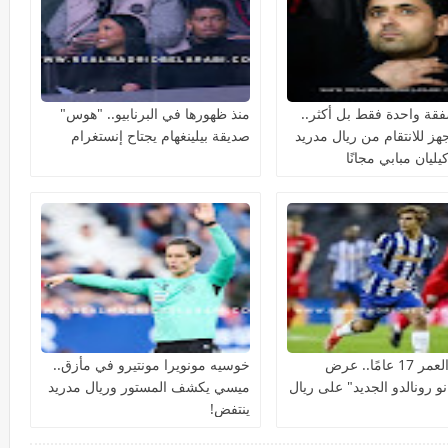
ة واحدة فقط بل أكثر..
منذ ظهورها في البرنابيو.. "هوس"
هز للانتقام من ريال مدريد
صديقة بيلينغهام يجتاح إنستغرام
ليان مبابي مجانًا
يبلغ من العمر 17 عامًا.. عرض
خوسيه مونويرا مونتيرو في مأزق..
و رونالدو الجديد" على ريال
ميسي يكشف المستور وريال مدريد
ينتفض!