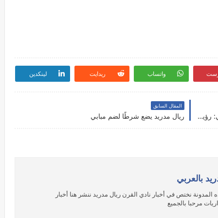
رست
واتساب
ريدايت
لينكدين
المقال السابق
"ريال مدريد يتخلى عن فكرة التعاقد مع كيليان مبابي: رؤية استراتيجية للمستقبل تتغلب على التوقعات الصيفية"
ريال مدريد يضع شرطًا لضم مبابي
ريد بالعربي
 المدونة نختص في أخبار نادي القرن ريال مدريد ننشر هنا أخبار
ريات مرحبا بالجميع