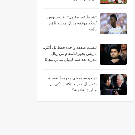
"شرط غير مقبول".. فينيسيوس
يُصعّد موقفه وريال مدريد يُلمّح
بالبيع!
ليست صفقة واحدة فقط بل أكثر..
باريس يجهز للانتقام من ريال
مدريد بعد ضم كيليان مبابي مجانًا
دييجو سيميوني وحربه النفسية
ضد ريال مدريد: تكتيك ذكي أم
مناورة إعلامية؟