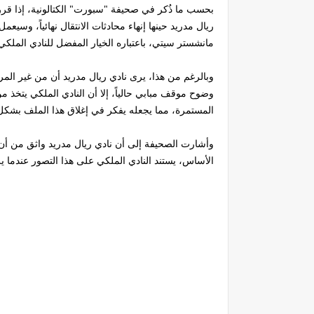
بحسب ما ذُكر في صحيفة "سبورت" الكتالونية، إذا قرر
ريال مدريد حينها إنهاء محادثات الانتقال نهائياً، وسيع
مانشستر سيتي، باعتباره الخيار المفضل للنادي الملكي
وبالرغم من هذا، يرى نادي ريال مدريد أن من غير الم
وضوح موقف مبابي حالياً، إلا أن النادي الملكي يتخذ 
المستمرة، مما يجعله يفكر في إغلاق هذا الملف بشكل ن
وأشارت الصحيفة إلى أن نادي ريال مدريد واثق من أن 
الأساس، يستند النادي الملكي على هذا التصور عندما ي