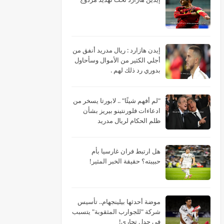
‏إيدن هازارد : ريال مدريد أنفق من
أجلي الكثير من الأموال وسأحاول
بدوري رد ذلك لهم .
"لم أفهم شيئًا" .. لابورتا يسخر من
ادعاءات فلورنتينو بيريز بشأن
ظلم الحكام لريال مدريد
هل ارتبط فران غارسيا بأم
حبيبته؟ حقيقة الخبر المثير!
موضة أحدثها بيلينجهام.. تأسيس
شركة "للجوارب المثقوبة" يتسبب
في جدل تجاري!