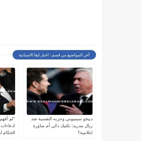
أخر المواضيع من قسم : اخبار ليغا الاسبانية
دييجو سيميوني وحربه النفسية ضد
"لم أفهم 
ريال مدريد: تكتيك ذكي أم مناورة
ادعاءات 
إعلامية؟
الحكام ل