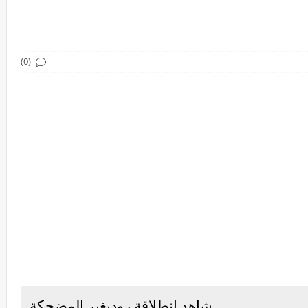
(0)
..شاهد انطلاقة روديغير المضحكة