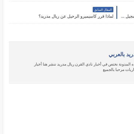
المقال السابق
شاهد اسرع هدف في تاريخ الدوري الفرنسي من تسجيل مبابي بعد تمريرة ليونيل ميسي
لماذا قرر كاسيميرو الرحيل عن ريال مدريد؟
ريد بالعربي
 المدونة نختص في أخبار نادي القرن ريال مدريد ننشر هنا أخبار
ريات مرحبا بالجميع