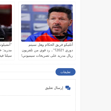
أتلتيكو فريق الحكام وهل نسيتم
"أنشيلوت
دوري 2021؟".. رد قوي من تلفزيون
مدريد: خ
ريال مدريد على تصريحات سيميوني!
سيلتا فيغ
تعليقات
إرسال تعليق