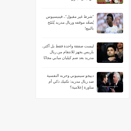
"شرط غير مقبول".. فينيسيوس
يُصعّد موقفه وريال مدريد يُلمّح
بالبيع!
ليست صفقة واحدة فقط بل أكثر..
باريس يجهز للانتقام من ريال
مدريد بعد ضم كيليان مبابي مجانًا
دييجو سيميوني وحربه النفسية
ضد ريال مدريد: تكتيك ذكي أم
مناورة إعلامية؟