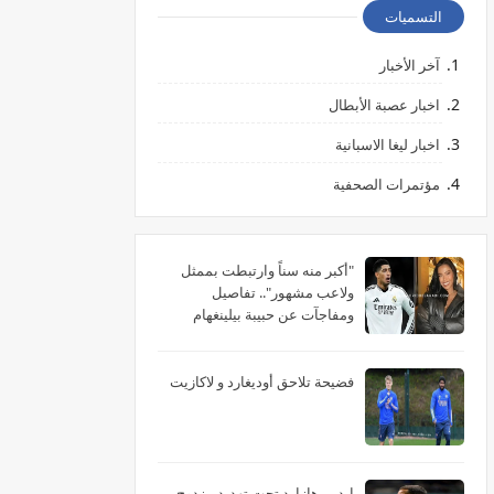
التسميات
آخر الأخبار
اخبار عصبة الأبطال
اخبار ليغا الاسبانية
مؤتمرات الصحفية
"أكبر منه سناً وارتبطت بممثل
ولاعب مشهور".. تفاصيل
ومفاجآت عن حبيبة بيلينغهام
الأمريكية
فضيحة تلاحق أوديغارد و لاكازيت
إيدين هازارد تحت تهديد مزدوج