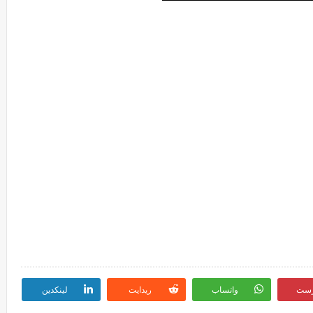
رست
واتساب
ريدايت
لينكدين