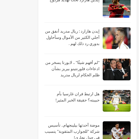
‏إيدن هازارد : ريال مدريد أنفق من
أجلي الكثير من الأموال وسأحاول
بدوري رد ذلك لهم .
"لم أفهم شيئًا" .. لابورتا يسخر من
ادعاءات فلورنتينو بيريز بشأن
ظلم الحكام لريال مدريد
هل ارتبط فران غارسيا بأم
حبيبته؟ حقيقة الخبر المثير!
موضة أحدثها بيلينجهام.. تأسيس
شركة "للجوارب المثقوبة" يتسبب
في جدل تجاري!