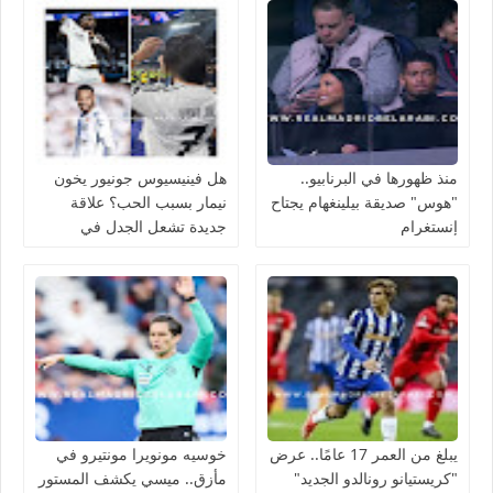
منذ ظهورها في البرنابيو..
هل فينيسيوس جونيور يخون
"هوس" صديقة بيلينغهام يجتاح
نيمار بسبب الحب؟ علاقة
إنستغرام
جديدة تشعل الجدل في
منتخب البرازيل
يبلغ من العمر 17 عامًا.. عرض
خوسيه مونويرا مونتيرو في
"كريستيانو رونالدو الجديد"
مأزق.. ميسي يكشف المستور