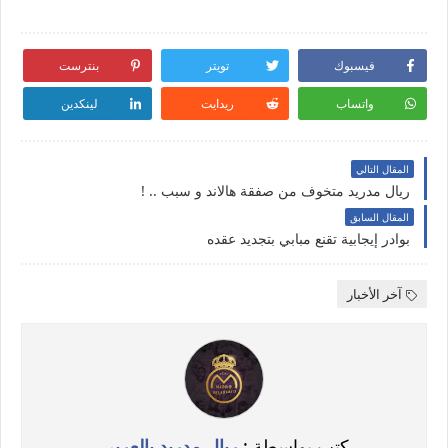
فيسبوك
تويتر
بنترست
واتساب
ريدايت
لينكدين
المقال التالي
ريال مدريد متخوف من صفقة هالاند و سبب .. !
المقال السابق
بوادر إيجابية تقنع مبابي بتجديد عقده
آخر الأخبار
كتب بواسطة :
ريال مدريد بالعربي