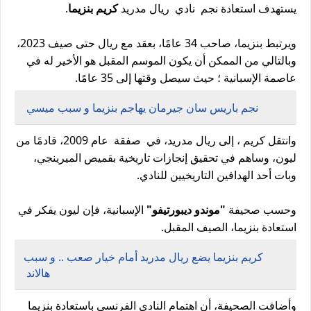
يستهدف استعادة نجم نادي ريال مدريد
كريم بنزيما
.
ويرتبط بنزيما، صاحب 34 عامًا، بعقد مع ريال حتى صيف 2023،
وبالتالي من الممكن أن يكون الموسم المقبل هو الأخير له في
عاصمة الإسبانية ؛ حيث سيصل وقتها إلى 35 عامًا.
نجم باريس سان جيرمان يهاجم بنزيما و سبب ميسي
وانتقل كريم ، إلى ريال مدريد، في صفقة عام 2009، قادمًا من
ليون، وساهم في تحقيق إنجازات تاريخية بقميص الميرينجي،
وبات أحد الهدافين التاريخيين للنادي.
وحسب صحيفة
"موندو ديبورتيفو"
الإسبانية، فإن ليون يفكر في
استعادة بنزيما، الصيف المقبل.
كريم بنزيما يضع ريال مدريد أمام خيار صعب .. و سبب
هالاند
وأضافت الصحيفة، أن اهتمام النادي الفرنسي باستعادة بنزيما