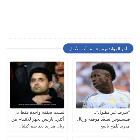
أخر المواضيع من قسم : آخر الأخبار
"شرط غير مقبول"..
ليست صفقة واحدة فقط بل
فينيسيوس يُصعّد موقفه وريال
أكثر.. باريس يجهز للانتقام من
مدريد يُلمّح بالبيع!
ريال مدريد بعد ضم كيليان
مبابي مجانًا