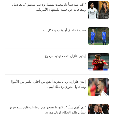
"أكبر منه سناً وارتبطت بممثل ولاعب مشهور".. تفاصيل
ومفاجآت عن حبيبة بيلينغهام الأمريكية
فضيحة تلاحق أوديغارد و لاكازيت
إيدين هازارد تحت تهديد مزدوج
‏إيدن هازارد : ريال مدريد أنفق من أجلي الكثير من الأموال
وسأحاول بدوري رد ذلك لهم .
"لم أفهم شيئًا" .. لابورتا يسخر من ادعاءات فلورنتينو بيريز
بشأن ظلم الحكام لريال مدريد