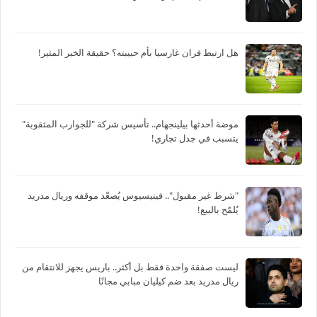
هل ارتبط فران غارسيا بأم حبيبته؟ حقيقة الخبر المثير!
موضة أحدثها بيلينجهام.. تأسيس شركة "للجوارب المثقوبة"
يتسبب في جدل تجاري!
"شرط غير مقبول".. فينيسيوس يُصعّد موقفه وريال مدريد
يُلمّح بالبيع!
ليست صفقة واحدة فقط بل أكثر.. باريس يجهز للانتقام من
ريال مدريد بعد ضم كيليان مبابي مجانًا