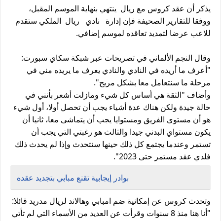
يذكر أن عقد كروس مع ريال ينتهي بنهاية الموسم المقبل،
ووفقا للتقارير الصحيفة فإن إدارة نادي ريال الملكي ستقدم
للاعب عرضا لتمديد تعاقده لموسم إضافي.
وقال النجم الألماني في تصريحات عبر شبكة سكاي سبورت:
"أعرف ما أريده في النادي والنادي يعرف ما يريده مني في
مرحلة ما سنتعامل معا بشكل مريح".
وأضاف "الثقة هي أساس كل شيء ومازلت أشعر بأنني في
حالة جيدة ولكن هناك عدة أشياء يجب أن تحصل أولا، أول شيء
هو أن مستوى الفريق ومستوايا يجب أن يتماشى معا، ثانيا أن
يكون مستواي البدني جيدا والثالث هو رغبتي التي يجب أن
تستمر وعندما يجتمع كل ذلك حينها سنتحدث وإذا لم يحدث ذلك
فلدي عقد مستمر حتى 2023".
بوادر إيجابية تقنع مبابي بتجديد عقده
وتحدث كروس عن إمكانية ضم امبابي وهالاند لريال مدريد قائلا:
"أنا هنا منذ 8 سنوات وقرأت عن العديد من الأسماء التي لم تأتي