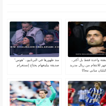
ة واحدة فقط بل أكثر..
منذ ظهورها في البرنابيو.. "هوس"
هز للانتقام من ريال مدريد
صديقة بيلينغهام يجتاح إنستغرام
ليان مبابي مجانًا