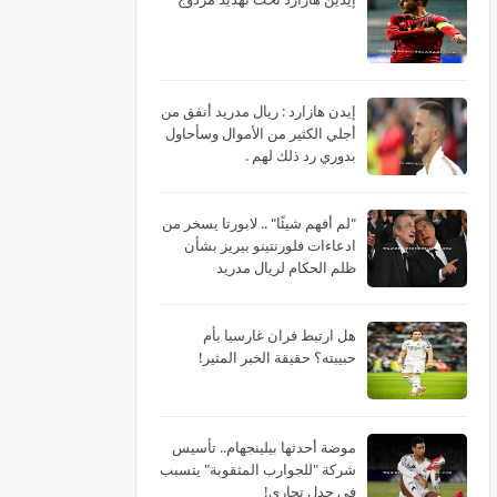
‏إيدن هازارد : ريال مدريد أنفق من
أجلي الكثير من الأموال وسأحاول
بدوري رد ذلك لهم .
"لم أفهم شيئًا" .. لابورتا يسخر من
ادعاءات فلورنتينو بيريز بشأن
ظلم الحكام لريال مدريد
هل ارتبط فران غارسيا بأم
حبيبته؟ حقيقة الخبر المثير!
موضة أحدثها بيلينجهام.. تأسيس
شركة "للجوارب المثقوبة" يتسبب
في جدل تجاري!