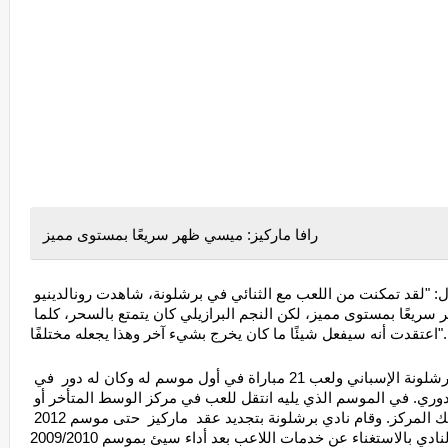
رافا ماركيز: ميسي ظهر سريعًا بمستوى مميز
وبنسبة للعب مع رونالدينيو و ليونيل ميسي، قال: "لقد تمكنت من اللعب مع الثنائي في برشلونة، شاهدت رونالدينيو 
بقدرات مختلفة، ومن الواضح أن ميسي ظهر سريعًا بمستوى مميز، لكن النجم البرازيلي كان يتمتع بالسحر، كلما 
ل شيئًا ما كان يخرج بشيء آخر وهذا يجعله مختلفًا". 
يذكر أن رافا ماركيز انتقل عام 2003   لنادي برشلونة الإسباني ولعب 21 مباراة في أول موسم له وكان له دور  في 
حصول برشلونة على المركز الثاني في بطولة الدوري. في الموسم الذي يليه انتقل للعب في مركز الوسط المتأخر أو 
الوسط الدفاعي نظرا لإصابة لاعبي النادي في ذلك المركز. وقام نادي برشلونة بتجديد عقد  ماركيز  حتى موسم 2012 
دي بالاستغناء عن خدمات اللاعب بعد أداء سيئ بموسم 2009/2010