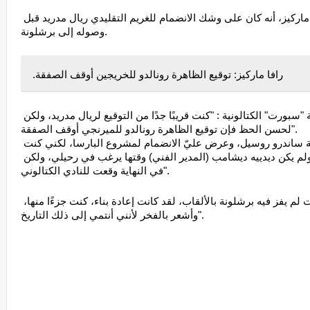
صرح لاعب برشلونة السابق المكسيكي رافا ماركيز، أنه كان على وشك الانضمام للغريم التقليدي ريال مدريد قبل 
وصوله إلى برشلونة. 
رافا ماركيز: توقيع الظاهرة رونالدو للخريجين أوقف الصفقة. 
وقال رافا ماركيز، في تصريحات أبرزتها  في صحيفة "سبورت" الكتالونية : "كنت قريبًا جدًا من التوقيع لريال مدريد، ولكن 
لحسن الحظ فإن توقيع الظاهرة رونالدو للميرنجي أوقف الصفقة".
وقال : "بعد ذلك، اتصل بي الرئيس السابق لبرشلونة ساندرو روسيل، وعرض عليّ الانضمام لمشروع البارسا، لكني كنت 
سعيدًا في موناكو لأننا كنا نقدم مستويات جيدة، ولم يكن ديدييه ديشامب (المدير الفني) وقتها يرغب في رحيلي، ولكن 
في النهاية وقعت للنادي الكتالوني". 
وأضاف : "أنا فخور للغاية لأنني وصلت في وقت لم يفز فيه برشلونة بالألقاب، لقد كانت إعادة بناء، كنت جزءًا منها، 
وأشعر بالفخر لأنني أنتمي إلى ذلك التاريخ". 