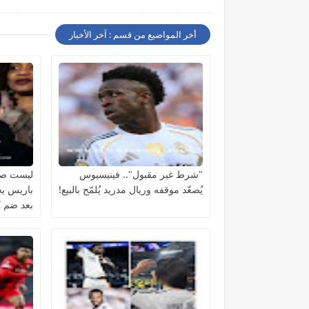
أخر المواضيع من قسم : آخر الأخبار
"شرط غير مقبول".. فينيسيوس
ليست صفق
يُصعّد موقفه وريال مدريد يُلمّح بالبيع!
باريس يج
بعد ضم كي