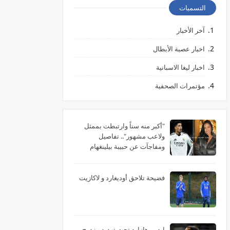
التسميات
آخر الأخبار
اخبار عصبة الأبطال
اخبار ليغا الاسبانية
مؤتمرات الصحفية
"أكبر منه سناً وارتبطت بممثل
ولاعب مشهور".. تفاصيل
ومفاجآت عن حبيبة بيلينغهام
الأمريكية
فضيحة تلاحق أوديغارد و لاكازيت
إيدين هازارد تحت تهديد مزدوج