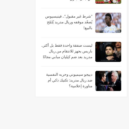
"شرط غير مقبول".. فينيسيوس
يُصعّد موقفه وريال مدريد يُلمّح
بالبيع!
ليست صفقة واحدة فقط بل أكثر..
باريس يجهز للانتقام من ريال
مدريد بعد ضم كيليان مبابي مجانًا
دييجو سيميوني وحربه النفسية
ضد ريال مدريد: تكتيك ذكي أم
مناورة إعلامية؟