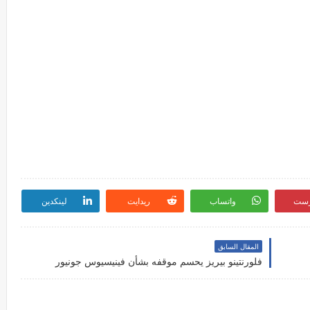
رست
واتساب
ريدايت
لينكدين
المقال السابق
فلورنتينو بيريز يحسم موقفه بشأن فينيسيوس جونيور