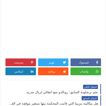
فيسبوك
تويتر
بنترست
واتساب
ريدايت
لينكدين
المقال التالي
نجم برشلونة السابق: رونالدو منع انتقالي لريال مدريد
المقال السابق
هل مكالمة بنزيما التي قامت المحكمة ببثها ستغير موقفه في القضية ؟