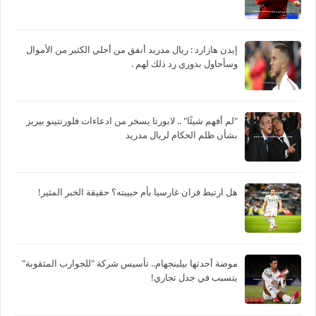
‏إيدن هازارد : ريال مدريد أنفق من أجلي الكثير من الأموال
وسأحاول بدوري رد ذلك لهم .
"لم أفهم شيئًا" .. لابورتا يسخر من ادعاءات فلورنتينو بيريز
بشأن ظلم الحكام لريال مدريد
هل ارتبط فران غارسيا بأم حبيبته؟ حقيقة الخبر المثير!
موضة أحدثها بيلينجهام.. تأسيس شركة "للجوارب المثقوبة"
يتسبب في جدل تجاري!