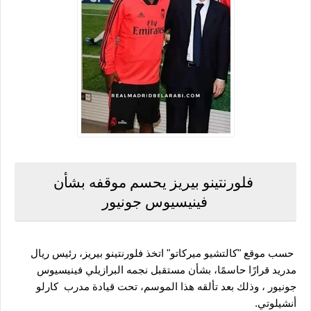
فلورنتينو بيريز يحسم موقفه بشأن
فينيسيوس جونيور
حسب موقع "كالتشيو ميركاتو" اتخذ فلورنتينو بيريز، رئيس ريال 
مدريد قرارًا حاسمًا، بشأن مستقبل نجمه البرازيلي فينيسيوس 
جونيور ، وذلك بعد تألقه هذا الموسم، تحت قيادة مدرب  كارلو 
أنشيلوتي.