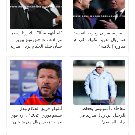
دييجو سيميوني وحربه النفسية
"لم أفهم شيئًا" .. لابورتا يسخر
ضد ريال مدريد: تكتيك ذكي أم
من ادعاءات فلورنتينو بيريز
مناورة إعلامية؟
بشأن ظلم الحكام لريال مدريد
مفاجأة.. أنشيلوتي يخطط
أتلتيكو فريق الحكام وهل
للرحيل عن ريال مدريد في
نسيتم دوري 2021؟".. رد قوي
نهاية الموسم!
من تلفزيون ريال مدريد على
تصريحات سيميوني!