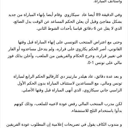
واستأنف المباراة.
وفي الدقيقة 89 أيضا عاد سيكازوي وقام أيضا بإنهاء المباراة من جديد
بشكل مفاجئ وقبل أن يعلن الحكم المساعد عن الوقت بدل الضائع،
الذي لا يقل عن 6 دقائق قياسا بأحداث الشوط الثاني.
وحتى مع اعتراض المنتخب التونسي على إنهاء المباراة قبل وقتها
القانوني، أصر الحكم يكازوي على قراره، ولم يتدخل مساعدوه أو الفار
في تغيير قراره، وخرج الحكام والفريقين من الملعب، وأعلن بذلك فوز
مالي على تونس 1-0.
و بعد عدة دقائق، عاد هيلدر مارتينز دي كارفاليو الحكم الرابع لمباراة
تونس ومالي، مع المساعدين لاستئناف المباراة بدون الحكم الأول
الزامبي جاني سيكازوي، الذي أنهى المباراة قبل وقتها الأصلي.
لكن مدرب المنتخب المالي رفض عودة لاعبيه للملعب، وذلك كونهم
بدأوا باستخدام الثلج للاستشفاء.
و مندوب الكاف يقول في تصريحات إعلامية إن المطلوب عودة الفريقين