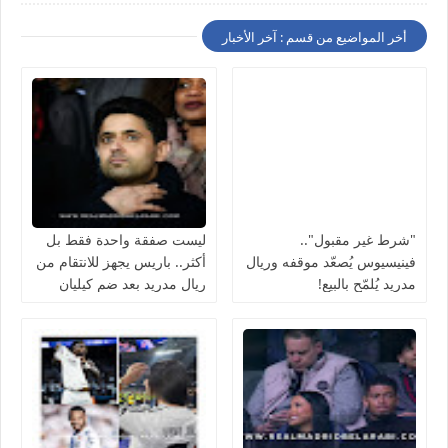
أخر المواضيع من قسم : آخر الأخبار
"شرط غير مقبول"..
ليست صفقة واحدة فقط بل
فينيسيوس يُصعّد موقفه وريال
أكثر.. باريس يجهز للانتقام من
مدريد يُلمّح بالبيع!
ريال مدريد بعد ضم كيليان
مبابي مجانًا