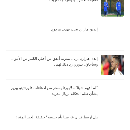
إيدين هازارد تحت تهديد مزدوج
‏إيدن هازارد : ريال مدريد أنفق من أجلي الكثير من الأموال
وسأحاول بدوري رد ذلك لهم .
"لم أفهم شيئًا" .. لابورتا يسخر من ادعاءات فلورنتينو بيريز
بشأن ظلم الحكام لريال مدريد
هل ارتبط فران غارسيا بأم حبيبته؟ حقيقة الخبر المثير!