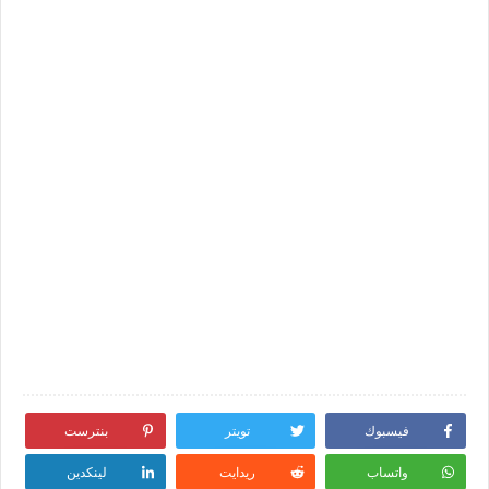
فيسبوك
تويتر
بنترست
واتساب
ريدايت
لينكدين