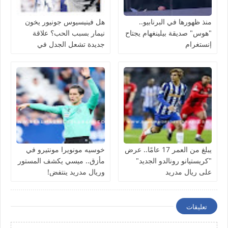
منذ ظهورها في البرنابيو..
هل فينيسيوس جونيور يخون
"هوس" صديقة بيلينغهام يجتاح
نيمار بسبب الحب؟ علاقة
إنستغرام
جديدة تشعل الجدل في
منتخب البرازيل
يبلغ من العمر 17 عامًا.. عرض
خوسيه مونويرا مونتيرو في
"كريستيانو رونالدو الجديد"
مأزق.. ميسي يكشف المستور
على ريال مدريد
وريال مدريد ينتفض!
تعليقات