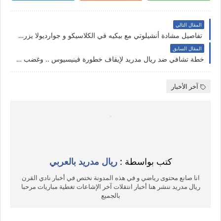
المقال التالي
تفاصيل مشادة أنشيلوتي مع بيكيه في الكلاسيكو و جوارديولا يزرع الأشواك في طريق ريال مدريد
المقال السابق
خطة تشافي ضد ريال مدريد لإيقاف خطورة فينيسيوس .. وغضب في ريال مدريد من موعد الكلاسيكو
آخر الأخبار
كتب بواسطة :
ريال مدريد بالعربي
انا صانع محتوى رياضي و في هذه المدونة نختص في أخبار نادي القرن
ريال مدريد ننشر هنا أخبار انتقلات آخر الإشاعات تغطية مباريات مرحبا
بالجميع