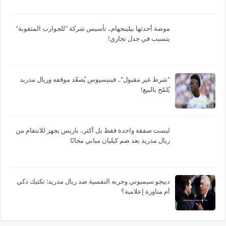
موضة أحدثها بيلينجهام.. تأسيس شركة "للجوارب المثقوبة"
يتسبب في جدل تجاري!
"شرط غير مقبول".. فينيسيوس يُصعّد موقفه وريال مدريد
يُلمّح بالبيع!
ليست صفقة واحدة فقط بل أكثر.. باريس يجهز للانتقام من
ريال مدريد بعد ضم كيليان مبابي مجانًا
دييجو سيميوني وحربه النفسية ضد ريال مدريد: تكتيك ذكي
أم مناورة إعلامية؟