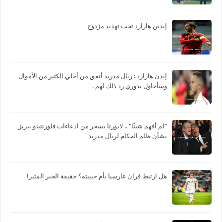
إيدين هازارد تحت تهديد مزدوج
‏إيدن هازارد : ريال مدريد أنفق من أجلي الكثير من الأموال
وسأحاول بدوري رد ذلك لهم .
"لم أفهم شيئًا" .. لابورتا يسخر من ادعاءات فلورنتينو بيريز
بشأن ظلم الحكام لريال مدريد
هل ارتبط فران غارسيا بأم حبيبته؟ حقيقة الخبر المثير!