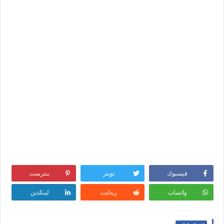
فيسبوك
تويتر
بنترست
واتساب
ريدايت
لينكدين