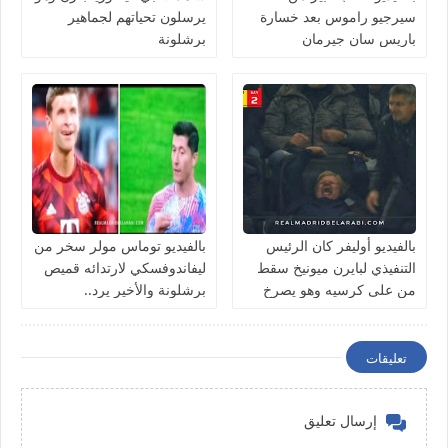
سيرجيو راموس بعد خسارة
يرسلون تحياتهم لجماهير
باريس سان جيرمان
برشلونة
بالفيديو ‏أوليفر كان الرئيس
بالفيديو توماس مولر سخر من
التنفيذي لبايرن ميونيخ سقط
ليفاندوفسكي لارتدائه قميص
من على كرسيه وهو يصرخ
برشلونة والأخير يرد..
بعد هدف دورتموند في الدقيقة
95
تعليقات
إرسال تعليق