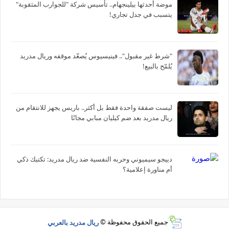
موضة أحدثها بيلينجهام.. تأسيس شركة "للجوارب المثقوبة"
يتسبب في جدل تجاري!
"شرط غير مقبول".. فينيسيوس يُصعّد موقفه وريال مدريد
يُلمّح بالبيع!
ليست صفقة واحدة فقط بل أكثر.. باريس يجهز للانتقام من
ريال مدريد بعد ضم كيليان مبابي مجانًا
دييجو سيميوني وحربه النفسية ضد ريال مدريد: تكتيك ذكي
أم مناورة إعلامية؟
جميع الحقوق محفوظة ©
ريال مدريد بالعربي