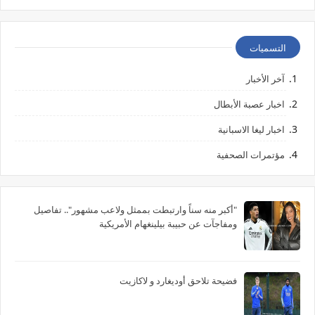
التسميات
آخر الأخبار
اخبار عصبة الأبطال
اخبار ليغا الاسبانية
مؤتمرات الصحفية
"أكبر منه سناً وارتبطت بممثل ولاعب مشهور".. تفاصيل
ومفاجآت عن حبيبة بيلينغهام الأمريكية
فضيحة تلاحق أوديغارد و لاكازيت