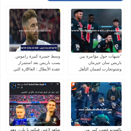
"شبهات حول مؤامرة بين
وسط حسرة كبيرة راموس
باريس سان جيرمان
يسب باريس بعد استمرار
وشتوتجارت لضمان التأهل
عقدة الأبطال : العا@رة التي
المشترك في دوري الأبطال"
أنجبت باريس.
بالفيديو غضب كبير من
شاهد لاعبي فيكتوريا بلزن وهو