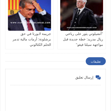
"أنشيلوتي يثور على رباعي
جريمة لابورتا في حق
ريال مدريد: خطة جديدة قبل
برشلونة: أزمات مالية تدمر
مواجهة سيلتا فيغو"
الحلم الكتالوني
تعليقات
إرسال تعليق