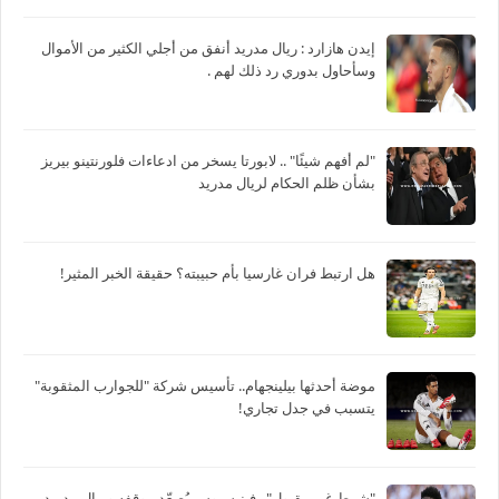
‏إيدن هازارد : ريال مدريد أنفق من أجلي الكثير من الأموال
وسأحاول بدوري رد ذلك لهم .
"لم أفهم شيئًا" .. لابورتا يسخر من ادعاءات فلورنتينو بيريز
بشأن ظلم الحكام لريال مدريد
هل ارتبط فران غارسيا بأم حبيبته؟ حقيقة الخبر المثير!
موضة أحدثها بيلينجهام.. تأسيس شركة "للجوارب المثقوبة"
يتسبب في جدل تجاري!
"شرط غير مقبول".. فينيسيوس يُصعّد موقفه وريال مدريد