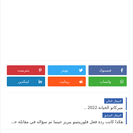
فيسبوك
تويتر
بنترست
واتساب
ريدايت
لينكدين
المقال التالي
ميركاتو الخيانة 2022 ..
المقال السابق
هكذا كانت ردة فعل فلورينتينو بيريز حينما تم سؤاله في مقابلة حول عودة كريستيانو رونالدو إلى ريال مدريد .