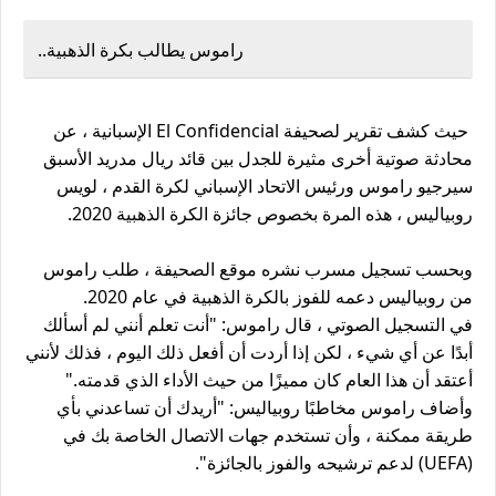
راموس يطالب بكرة الذهبية..
حيث كشف تقرير لصحيفة El Confidencial الإسبانية ، عن
محادثة صوتية أخرى مثيرة للجدل بين قائد ريال مدريد الأسبق
سيرجيو راموس ورئيس الاتحاد الإسباني لكرة القدم ، لويس
روبياليس ، هذه المرة بخصوص جائزة الكرة الذهبية 2020.
وبحسب تسجيل مسرب نشره موقع الصحيفة ، طلب راموس
من روبياليس دعمه للفوز بالكرة الذهبية في عام 2020.
في التسجيل الصوتي ، قال راموس: "أنت تعلم أنني لم أسألك
أبدًا عن أي شيء ، لكن إذا أردت أن أفعل ذلك اليوم ، فذلك لأنني
أعتقد أن هذا العام كان مميزًا من حيث الأداء الذي قدمته."
وأضاف راموس مخاطبًا روبياليس: "أريدك أن تساعدني بأي
طريقة ممكنة ، وأن تستخدم جهات الاتصال الخاصة بك في
(UEFA) لدعم ترشيحه والفوز بالجائزة".