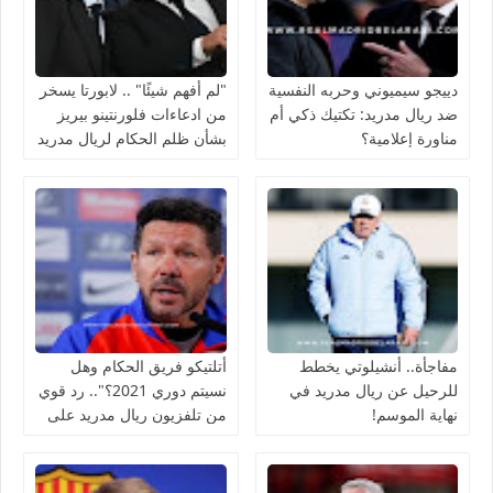
دييجو سيميوني وحربه النفسية
"لم أفهم شيئًا" .. لابورتا يسخر
ضد ريال مدريد: تكتيك ذكي أم
من ادعاءات فلورنتينو بيريز
مناورة إعلامية؟
بشأن ظلم الحكام لريال مدريد
مفاجأة.. أنشيلوتي يخطط
أتلتيكو فريق الحكام وهل
للرحيل عن ريال مدريد في
نسيتم دوري 2021؟".. رد قوي
نهاية الموسم!
من تلفزيون ريال مدريد على
تصريحات سيميوني!