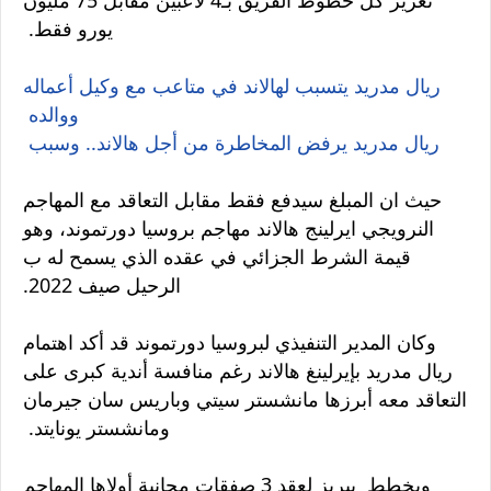
تعزيز كل خطوط الفريق بـ4 لاعبين مقابل 75 مليون
يورو فقط.
ريال مدريد يتسبب لهالاند في متاعب مع وكيل أعماله
ووالده
ريال مدريد يرفض المخاطرة من أجل هالاند.. وسبب
حيث ان المبلغ سيدفع فقط مقابل التعاقد مع المهاجم
النرويجي ايرلينج هالاند مهاجم بروسيا دورتموند، وهو
قيمة الشرط الجزائي في عقده الذي يسمح له ب
الرحيل صيف 2022.
وكان المدير التنفيذي لبروسيا دورتموند قد أكد اهتمام
ريال مدريد بإيرلينغ هالاند رغم منافسة أندية كبرى على
التعاقد معه أبرزها مانشستر سيتي وباريس سان جيرمان
ومانشستر يونايتد.
ويخطط بيريز لعقد 3 صفقات مجانية أولاها المهاجم