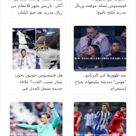
فينيسيوس يُصعّد موقفه وريال
أكثر.. باريس يجهز للانتقام من
مدريد يُلمّح بالبيع!
ريال مدريد بعد ضم كيليان
مبابي مجانًا
منذ ظهورها في البرنابيو..
هل فينيسيوس جونيور يخون
"هوس" صديقة بيلينغهام يجتاح
نيمار بسبب الحب؟ علاقة
إنستغرام
جديدة تشعل الجدل في
منتخب البرازيل