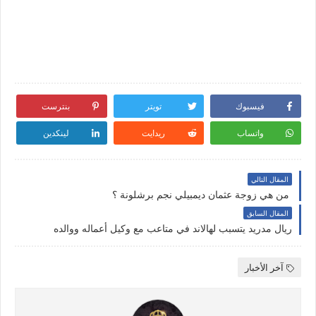
فيسبوك
تويتر
بنترست
واتساب
ريدايت
لينكدين
المقال التالي
من هي زوجة عثمان ديمبيلي نجم برشلونة ؟
المقال السابق
ريال مدريد يتسبب لهالاند في متاعب مع وكيل أعماله ووالده
آخر الأخبار