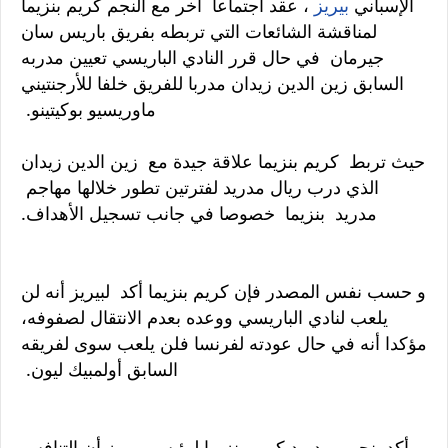
الإسباني
بيريز
، عقد اجتماعا آخر مع النجم كريم بنزيما
لمناقشة الشائعات التي تربطه بفريق باريس سان
جيرمان في حال قرر النادي الباريسي تعيين مدربه
السابق زين الدين زيدان مدربا للفريق خلفا للأرجنتيني
ماوريسيو بوكيتينو.
حيث تربط كريم بنزيما علاقة جيدة مع زين الدين زيدان
الذي درب ريال مدريد لفترتين تطور خلالها مهاجم
مدريد بنزيما خصوصا في جانب تسجيل الأهداف.
و حسب نفس المصدر فإن كريم بنزيما أكد لبيريز أنه لن
يلعب لنادي الباريسي ووعده بعدم الانتقال لصفوفه،
مؤكدا أنه في حال عودته لفرنسا فلن يلعب سوى لفريقه
السابق أولمبيك ليون.
وأكد نجم مدريد كريم بنزيما لرئيس بيريز أن التنافس