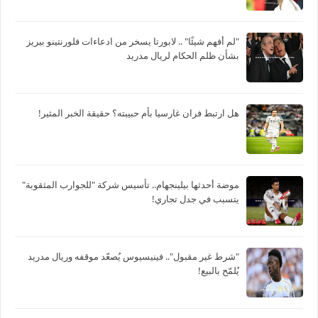
"لم أفهم شيئًا" .. لابورتا يسخر من ادعاءات فلورنتينو بيريز
بشأن ظلم الحكام لريال مدريد
هل ارتبط فران غارسيا بأم حبيبته؟ حقيقة الخبر المثير!
موضة أحدثها بيلينجهام.. تأسيس شركة "للجوارب المثقوبة"
يتسبب في جدل تجاري!
"شرط غير مقبول".. فينيسيوس يُصعّد موقفه وريال مدريد
يُلمّح بالبيع!