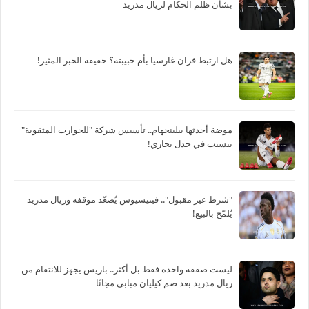
بشأن ظلم الحكام لريال مدريد
هل ارتبط فران غارسيا بأم حبيبته؟ حقيقة الخبر المثير!
موضة أحدثها بيلينجهام.. تأسيس شركة "للجوارب المثقوبة"
يتسبب في جدل تجاري!
"شرط غير مقبول".. فينيسيوس يُصعّد موقفه وريال مدريد
يُلمّح بالبيع!
ليست صفقة واحدة فقط بل أكثر.. باريس يجهز للانتقام من
ريال مدريد بعد ضم كيليان مبابي مجانًا