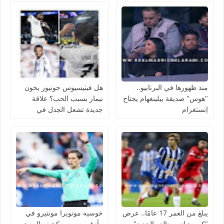
منذ ظهورها في البرنابيو..
هل فينيسيوس جونيور يخون
"هوس" صديقة بيلينغهام يجتاح
نيمار بسبب الحب؟ علاقة
إنستغرام
جديدة تشعل الجدل في
منتخب البرازيل
يبلغ من العمر 17 عامًا.. عرض
خوسيه مونويرا مونتيرو في
"كريستيانو رونالدو الجديد"
مأزق.. ميسي يكشف المستور