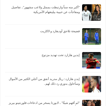
"أكبر منه سناً وارتبطت بممثل ولاعب مشهور".. تفاصيل
ومفاجآت عن حبيبة بيلينغهام الأمريكية
فضيحة تلاحق أوديغارد و لاكازيت
إيدين هازارد تحت تهديد مزدوج
‏إيدن هازارد : ريال مدريد أنفق من أجلي الكثير من الأموال
وسأحاول بدوري رد ذلك لهم .
"لم أفهم شيئًا" .. لابورتا يسخر من ادعاءات فلورنتينو بيريز