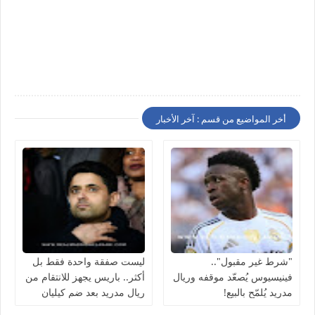
أخر المواضيع من قسم : آخر الأخبار
"شرط غير مقبول"..
ليست صفقة واحدة فقط بل
فينيسيوس يُصعّد موقفه وريال
أكثر.. باريس يجهز للانتقام من
مدريد يُلمّح بالبيع!
ريال مدريد بعد ضم كيليان
مبابي مجانًا